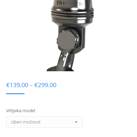
Cenovni
€
139.00
–
€
299.00
razpon:
od
Vrtljivka model
€139.00
do
€299.00