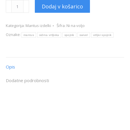
Sidrna
Dodaj v košarico
vrtljivka
-
Kategorija:
Mantus izdelki
Šifra:
Ni na voljo
vrtljivi
spojnik
Oznake:
mantus
sidrna vrtljivka
spojnik
swivel
vrtljivi spojnik
količina
Opis
Dodatne podrobnosti