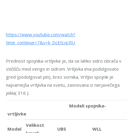
https://www.youtube.com/watch?
time_continue=7&v=k_DcEtcqcRU
Prednost spojnika-vrtljivke je, da se lahko sidro obrača v
stičišču med verigo in sidrom. Vrtljivka ima podolgovato
gred (podolgovat pin), brez sornika, Vrtljivi spojnik je
najvarnejša vrtljivka na svetu, zasnovana iz nerjavečega
jekla( 316 ).
Modeli spojnika-
vrtljivke
Velikost
Model
UBS
WLL
kavelj