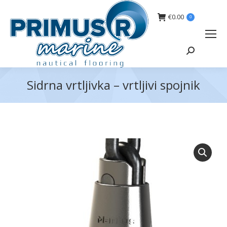
€
0.00
0
Search:
Sidrna vrtljivka – vrtljivi spojnik
You are here: