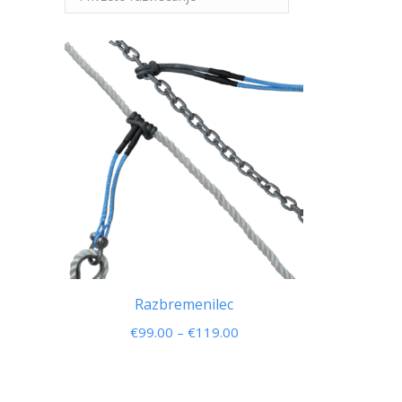
Razbremenilec
Cenovni
€
99.00
–
€
119.00
razpon:
od