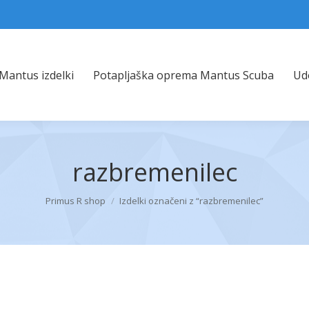
Mantus izdelki
Potapljaška oprema Mantus Scuba
Ud
Mantus izdelki
Potapljaška oprema Mantus Scuba
Udo
razbremenilec
You are here:
Primus R shop
Izdelki označeni z “razbremenilec”