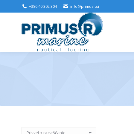
+386 40 302 304
info@primusr.si