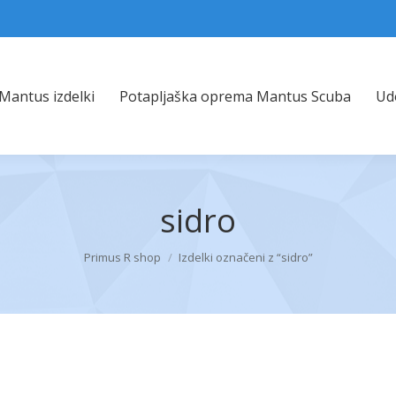
Mantus izdelki
Potapljaška oprema Mantus Scuba
Ud
Mantus izdelki
Potapljaška oprema Mantus Scuba
Udo
sidro
You are here:
Primus R shop
Izdelki označeni z “sidro”