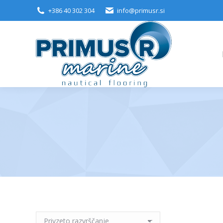
+386 40 302 304
info@primusr.si