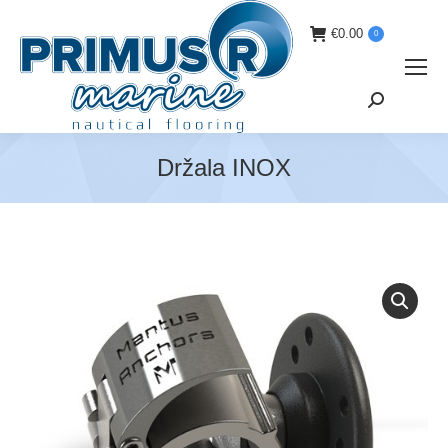
€
0.00
0
Search:
Držala INOX
You are here: