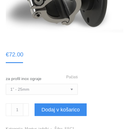
€
72.00
Počisti
za profil inox ograje
Držala
Dodaj v košarico
INOX
količina
Kategorija:
Mantus izdelki
Šifra:
SSC1