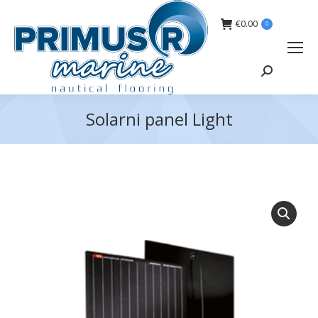
€
0.00
0
Search:
Solarni panel Light
You are here: