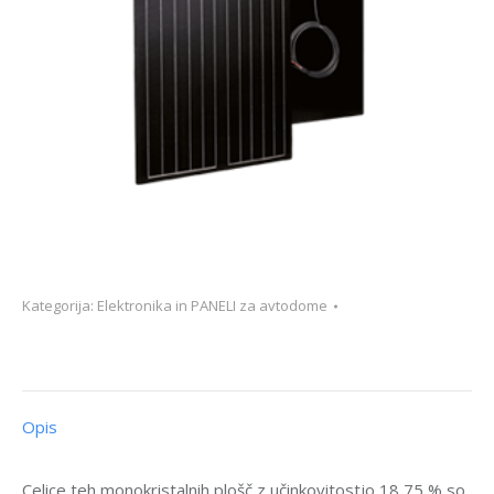
Kategorija:
Elektronika in PANELI za avtodome
Opis
Celice teh monokristalnih plošč z učinkovitostjo 18,75 % so