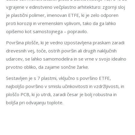
vgrajene v edinstveno večplastno arhitekturo: zgornji sloj
je plastični polimer, imenovan ETFE, ki je zelo odporen
proti koroziji in vremenskim vplivom, tako da ga lahko
opišemo kot samostojnega
– popravilo.
Površina plošče, ki je vedno izpostavljena praskam zaradi
drevesnih vej, toče, ostrih površin ali drugih naključnih
udarcev, se lahko samomodelira in se vrne v svojo idealno
prvotno obliko, da zajame sončne žarke.
Sestavljen je s 7 plastmi, vključno s površino ETFE,
najboljšo površino v smislu učinkovitosti in vzdržljivosti, in
ploščo PCB, ki jo utrdi, zaradi česar je bolj robustna in
boljša pri odvajanju toplote.