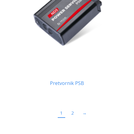
Pretvornik PSB
1
2
→